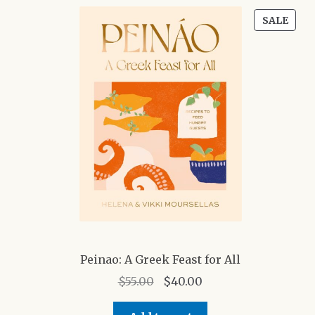
PRO
SALE
ON
SALE
Peinao: A Greek Feast for All
Original
Current
$
55.00
$
40.00
price
price