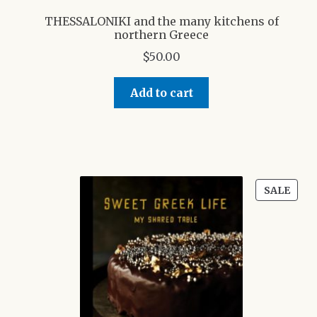
THESSALONIKI and the many kitchens of
northern Greece
$
50.00
Add to cart
PRO
SALE
ON
SALE