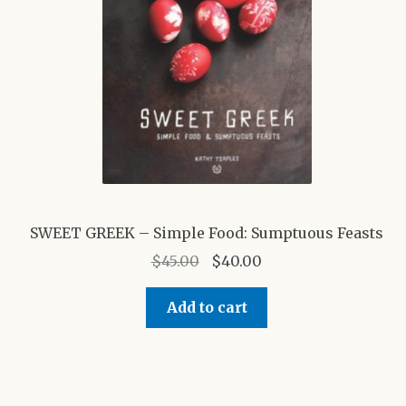
SWEET GREEK – Simple Food: Sumptuous Feasts
Original
Current
$
45.00
$
40.00
price
price
was:
is:
Add to cart
$45.00.
$40.00.