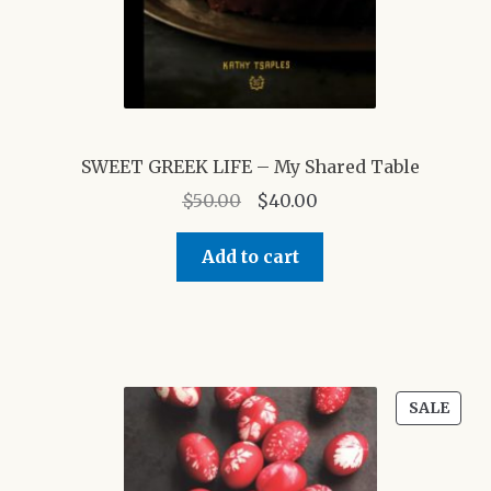
SWEET GREEK LIFE – My Shared Table
Original
Current
$
50.00
$
40.00
price
price
was:
is:
Add to cart
$50.00.
$40.00.
PRO
SALE
ON
SALE