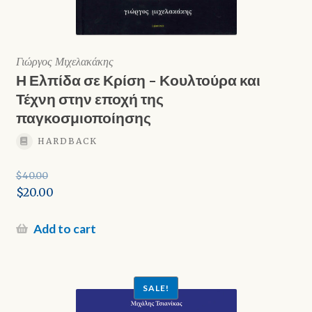
Γιώργος Μιχελακάκης
Η Ελπίδα σε Κρίση – Κουλτούρα και
Τέχνη στην εποχή της
παγκοσμιοποίησης
HARDBACK
$
40.00
Original
$
20.00
price
Current
was:
price
Add to cart
$40.00.
is:
$20.00.
SALE!