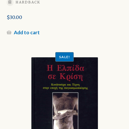
HARDBACK
$
30.00
Add to cart
SALE!