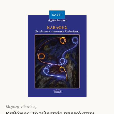
SALE!
Μιχάλης Τσιανίκας
Καβάφης: Το τελευταίο τανγκό στην