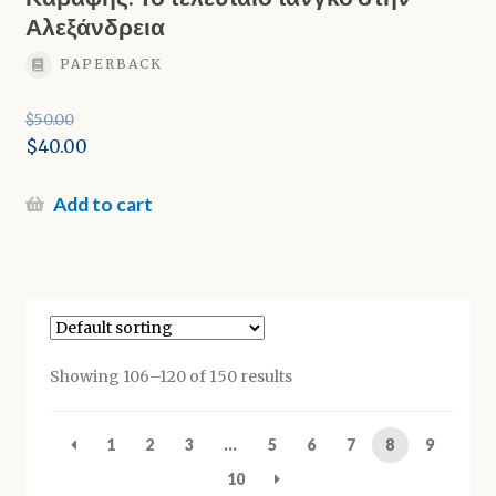
Αλεξάνδρεια
PAPERBACK
$
50.00
Original
$
40.00
price
Current
was:
price
Add to cart
$50.00.
is:
$40.00.
Showing 106–120 of 150 results
1
2
3
…
5
6
7
8
9
10