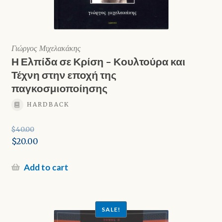
Γιώργος Μιχελακάκης
Η Ελπίδα σε Κρίση – Κουλτούρα και
Τέχνη στην εποχή της
παγκοσμιοποίησης
HARDBACK
$
40.00
Original
$
20.00
price
Current
was:
price
Add to cart
$40.00.
is:
$20.00.
SALE!