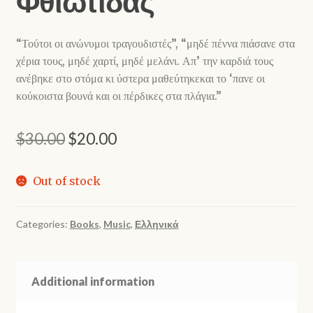
Φθιώτιδας
“Τούτοι οι ανώνυμοι τραγουδιστές”, “μηδέ πέννα πιάσανε στα
χέρια τους, μηδέ χαρτί, μηδέ μελάνι. Απ’ την καρδιά τους
ανέβηκε στο στόμα κι ύστερα μαθεύτηκεκαι το ‘πανε οι
κούκοιστα βουνά και οι πέρδικες στα πλάγια.”
Original
Current
$
30.00
$
20.00
price
price
Out of stock
was:
is:
$30.00.
$20.00.
Categories:
Books
,
Music
,
Ελληνικά
Additional information