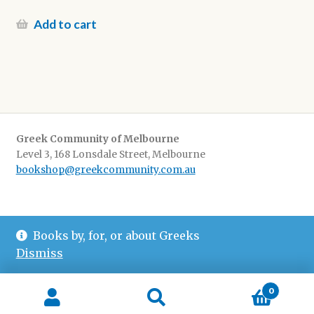
price
Current
was:
price
Add to cart
$20.00.
is:
$10.00.
Greek Community of Melbourne
Level 3, 168 Lonsdale Street, Melbourne
bookshop@greekcommunity.com.au
Delivery:
$16.50 flat-rate shipping Australia wide
Books by, for, or about Greeks
Pickup
: from The Greek Centre 9-5, Monday-Friday
Dismiss
0
Search
Search